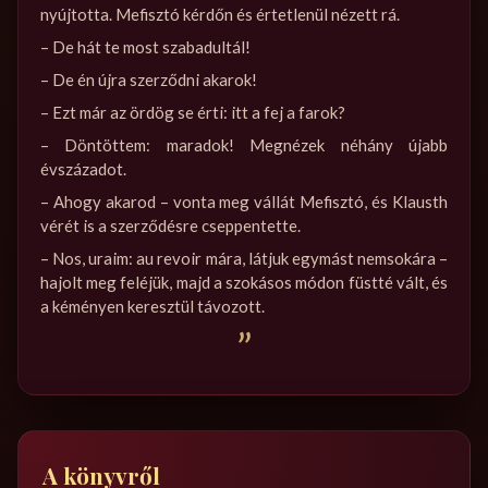
nyújtotta. Mefisztó kérdőn és értetlenül nézett rá.
– De hát te most szabadultál!
– De én újra szerződni akarok!
– Ezt már az ördög se érti: itt a fej a farok?
– Döntöttem: maradok! Megnézek néhány újabb
évszázadot.
– Ahogy akarod – vonta meg vállát Mefisztó, és Klausth
vérét is a szerződésre cseppentette.
– Nos, uraim: au revoir mára, látjuk egymást nemsokára –
hajolt meg feléjük, majd a szokásos módon füstté vált, és
a kéményen keresztül távozott.
”
A könyvről