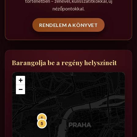
történetben – zenével, kulisszatitkokkal, új
nézőpontokkal.
RENDELEM A KÖNYVET
Barangolja be a regény helyszíneit
+
−
1
5