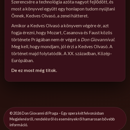
Szerencsére a technológia azóta nagyot fejlődött, és
most a könyvvel együtt egy honlapon tudom nyújtani
Önnek, Kedves Olvasó, a zenei hátteret.
Amikor a Kedves Olvasó a könyvem végére ér, azt
fogja érezni, hogy Mozart, Casanova és Faust közös
története Prágában nem ér véget a
Don Giovannival
.
Meg kell, hogy mondjam, jól érzi a Kedves Olvasó. A
történet majd folytatódik. A XX. században, Közép-
Európában.
De ez most még titok.
©
2026
Don Giovanni di Praga – Egy opera két felvonásban
Megjelenésről, rendelésről és eseményekről hamarosan bővebb
információ.