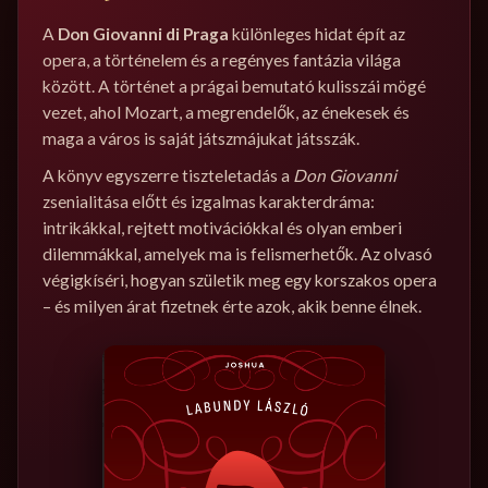
A
Don Giovanni di Praga
különleges hidat épít az
opera, a történelem és a regényes fantázia világa
között. A történet a prágai bemutató kulisszái mögé
vezet, ahol Mozart, a megrendelők, az énekesek és
maga a város is saját játszmájukat játsszák.
A könyv egyszerre tiszteletadás a
Don Giovanni
zsenialitása előtt és izgalmas karakterdráma:
intrikákkal, rejtett motivációkkal és olyan emberi
dilemmákkal, amelyek ma is felismerhetők. Az olvasó
végigkíséri, hogyan születik meg egy korszakos opera
– és milyen árat fizetnek érte azok, akik benne élnek.