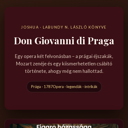
JOSHUA · LABUNDY N. LÁSZLÓ KÖNYVE
Don Giovanni di Praga
Egy opera két felvonásban – a prágai éjszakák,
Mozart zenéje és egy kiismerhetetlen csábító
története, ahogy még nem hallottad.
Prága · 1787
Opera · legendák · intrikák