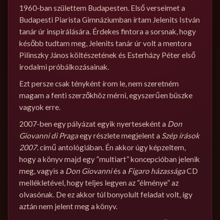
1960-ban születtem Budapesten. Első verseimet a
Budapesti Piarista Gimnáziumban írtam Jelenits István
tanár úr inspirálására. Érdekes fintora a sorsnak, hogy
később tudtam meg, Jelenits tanár úr volt a mentora
Pilinszky János költészetének és Esterházy Péter első
irodalmi próbálkozásainak.
Ezt persze csak tényként írom le, nem szeretném
magam a fenti szerzőkhöz mérni, egyszerűen büszke
vagyok erre.
2007-ben egy pályázat egyik nyerteseként a
Don
Giovanni di Praga
egy részlete megjelent a
Szép írások
2007.
című antológiában. Én akkor úgy képzeltem,
hogy a könyv majd egy “multiart” koncepcióban jelenik
meg, vagyis a
Don Giovanni
és a
Figaro házassága
CD
mellékletével, hogy teljes legyen az “élménye” az
olvasónak. De ez akkor túl bonyolult feladat volt, így
aztán nem jelent meg a könyv.