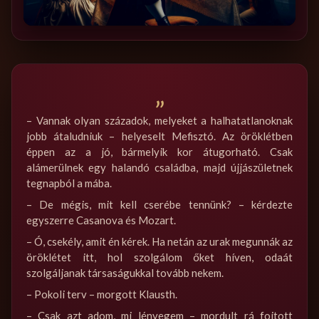
„
– Vannak olyan századok, melyeket a halhatatlanoknak
jobb átaludniuk – helyeselt Mefisztó. Az öröklétben
éppen az a jó, bármelyik kor átugorható. Csak
alámerülnek egy halandó családba, majd újjászületnek
tegnapból a mába.
– De mégis, mit kell cserébe tennünk? – kérdezte
egyszerre Casanova és Mozart.
– Ó, csekély, amit én kérek. Ha netán az urak megunnák az
öröklétet itt, hol szolgálom őket híven, odaát
szolgáljanak társaságukkal tovább nekem.
– Pokoli terv – morgott Klausth.
– Csak azt adom, mi lényegem – mordult rá fojtott