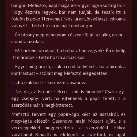
hangon Mefisztó, majd maga elé vigyorogva suttogta: –
Hogy őszinte legyek, bár nem tudják, de teszik itt a
földön is pokoli tervemet. Nos, uram, ön választ, várom a
választ! – tette hozzá immár fennhangon.
– Én bizony meg nem unom, részemről áll az alku, uram –
mondta az olasz.
– Mit nekem az odaát, ha halhatatlan vagyok? Én mindig
itt maradok – tette hozzá a muzsikus.
– Egyet még uraim, csak a rend kedvéért… ha aláírnák a
kontraktust – szólalt meg Mefisztó elégedetten.
– …hozzak tust? – kérdezte Casanova.
– Ne, ne, az Istenért! Brrrr… mit is mondok! Csak egy-
egy cseppnyi vért, ha ejtenének a papír felett, s a
szerződés máris megköttetett.
Mefisztó felvett egy papírvágó kést az asztalról, és
megvágta először Casanova, majd Mozart ujját, s a
vércseppekkel megpecsételte a szerződést. Ekkor
váratlanul Klausth is előlépett a sötétből, és ujját