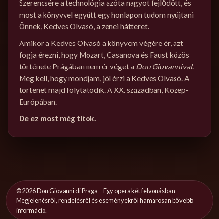
Szerencsére a technológia azóta nagyot fejlődött, és
most a könyvvel együtt egy honlapon tudom nyújtani
Önnek, Kedves Olvasó, a zenei hátteret.
Amikor a Kedves Olvasó a könyvem végére ér, azt
fogja érezni, hogy Mozart, Casanova és Faust közös
története Prágában nem ér véget a
Don Giovannival
.
Meg kell, hogy mondjam, jól érzi a Kedves Olvasó. A
történet majd folytatódik. A XX. században, Közép-
Európában.
De ez most még titok.
©
2026
Don Giovanni di Praga – Egy opera két felvonásban
Megjelenésről, rendelésről és eseményekről hamarosan bővebb
információ.