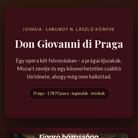
JOSHUA · LABUNDY N. LÁSZLÓ KÖNYVE
Don Giovanni di Praga
Egy opera két felvonásban – a prágai éjszakák,
Mozart zenéje és egy kiismerhetetlen csábító
története, ahogy még nem hallottad.
Prága · 1787
Opera · legendák · intrikák