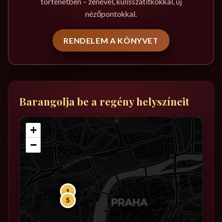
történetben – zenével, kulisszatitkokkal, új
nézőpontokkal.
RENDELEM A KÖNYVET
Barangolja be a regény helyszíneit
+
−
1
5