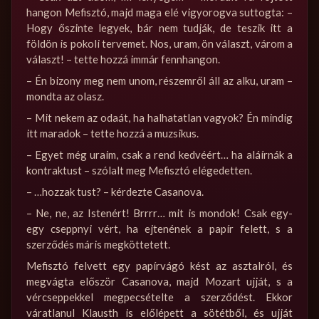
hangon Mefisztó, majd maga elé vigyorogva suttogta: –
Hogy őszinte legyek, bár nem tudják, de teszik itt a
földön is pokoli tervemet. Nos, uram, ön választ, várom a
választ! – tette hozzá immár fennhangon.
– Én bizony meg nem unom, részemről áll az alku, uram –
mondta az olasz.
– Mit nekem az odaát, ha halhatatlan vagyok? Én mindig
itt maradok – tette hozzá a muzsikus.
– Egyet még uraim, csak a rend kedvéért… ha aláírnák a
kontraktust – szólalt meg Mefisztó elégedetten.
– …hozzak tust? – kérdezte Casanova.
– Ne, ne, az Istenért! Brrrr… mit is mondok! Csak egy-
egy cseppnyi vért, ha ejtenének a papír felett, s a
szerződés máris megköttetett.
Mefisztó felvett egy papírvágó kést az asztalról, és
megvágta először Casanova, majd Mozart ujját, s a
vércseppekkel megpecsételte a szerződést. Ekkor
váratlanul Klausth is előlépett a sötétből, és ujját