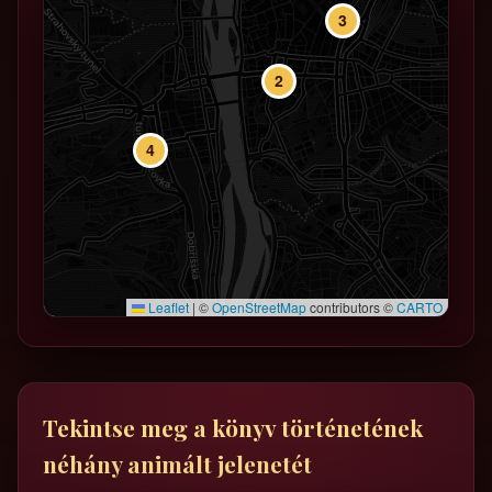
3
2
4
Leaflet
|
©
OpenStreetMap
contributors ©
CARTO
Tekintse meg a könyv történetének
néhány animált jelenetét