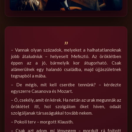
„
– Vannak olyan századok, melyeket a halhatatlanoknak
jobb átaludniuk – helyeselt Mefisztó. Az öröklétben
éppen az a jó, bármelyik kor átugorható. Csak
alámerülnek egy halandó családba, majd újjászületnek
tegnapból a mába.
– De mégis, mit kell cserébe tennünk? – kérdezte
egyszerre Casanova és Mozart.
– Ó, csekély, amit én kérek. Ha netán az urak megunnák az
öröklétet itt, hol szolgálom őket híven, odaát
szolgáljanak társaságukkal tovább nekem.
– Pokoli terv – morgott Klausth.
– Csak azt adom, mi lényegem – mordult rá fojtott