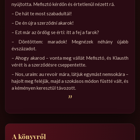
nyújtotta. Mefisztó kérdőn és értetlenül nézett rá.
– De hát te most szabadultál!
– De én újra szerződni akarok!
– Ezt már az ördög se érti: itt a fej a farok?
– Döntöttem: maradok! Megnézek néhány újabb
évszázadot.
– Ahogy akarod – vonta meg vállát Mefisztó, és Klausth
vérét is a szerződésre cseppentette.
– Nos, uraim: au revoir mára, látjuk egymást nemsokára –
hajolt meg feléjük, majd a szokásos módon füstté vált, és
a kéményen keresztül távozott.
”
A könyvről