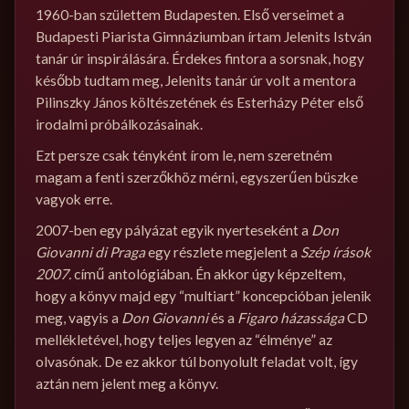
1960-ban születtem Budapesten. Első verseimet a
Budapesti Piarista Gimnáziumban írtam Jelenits István
tanár úr inspirálására. Érdekes fintora a sorsnak, hogy
később tudtam meg, Jelenits tanár úr volt a mentora
Pilinszky János költészetének és Esterházy Péter első
irodalmi próbálkozásainak.
Ezt persze csak tényként írom le, nem szeretném
magam a fenti szerzőkhöz mérni, egyszerűen büszke
vagyok erre.
2007-ben egy pályázat egyik nyerteseként a
Don
Giovanni di Praga
egy részlete megjelent a
Szép írások
2007.
című antológiában. Én akkor úgy képzeltem,
hogy a könyv majd egy “multiart” koncepcióban jelenik
meg, vagyis a
Don Giovanni
és a
Figaro házassága
CD
mellékletével, hogy teljes legyen az “élménye” az
olvasónak. De ez akkor túl bonyolult feladat volt, így
aztán nem jelent meg a könyv.