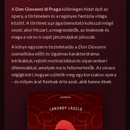
A
Don Giovanni di Praga
különleges hidat épít az
opera, a történelem és a regényes fantázia világa
között. A történet a prágai bemutató kulisszái mögé
vezet, ahol Mozart, a megrendelők, az énekesek és
maga a város is saját játszmájukat játsszák.
A könyv egyszerre tiszteletadás a
Don Giovanni
zsenialitása előtt és izgalmas karakterdráma:
intrikákkal, rejtett motivációkkal és olyan emberi
dilemmákkal, amelyek ma is felismerhetők. Az olvasó
végigkíséri, hogyan születik meg egy korszakos opera
– és milyen árat fizetnek érte azok, akik benne élnek.