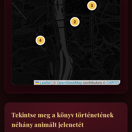
3
2
4
Leaflet
|
©
OpenStreetMap
contributors ©
CARTO
Tekintse meg a könyv történetének
néhány animált jelenetét