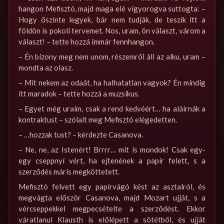
hangon Mefisztó, majd maga elé vigyorogva suttogta: –
Hogy őszinte legyek, bár nem tudják, de teszik itt a
földön is pokoli tervemet. Nos, uram, ön választ, várom a
választ! – tette hozzá immár fennhangon.
– Én bizony meg nem unom, részemről áll az alku, uram –
mondta az olasz.
– Mit nekem az odaát, ha halhatatlan vagyok? Én mindig
itt maradok – tette hozzá a muzsikus.
– Egyet még uraim, csak a rend kedvéért… ha aláírnák a
kontraktust – szólalt meg Mefisztó elégedetten.
– …hozzak tust? – kérdezte Casanova.
– Ne, ne, az Istenért! Brrrr… mit is mondok! Csak egy-
egy cseppnyi vért, ha ejtenének a papír felett, s a
szerződés máris megköttetett.
Mefisztó felvett egy papírvágó kést az asztalról, és
megvágta először Casanova, majd Mozart ujját, s a
vércseppekkel megpecsételte a szerződést. Ekkor
váratlanul Klausth is előlépett a sötétből, és ujját