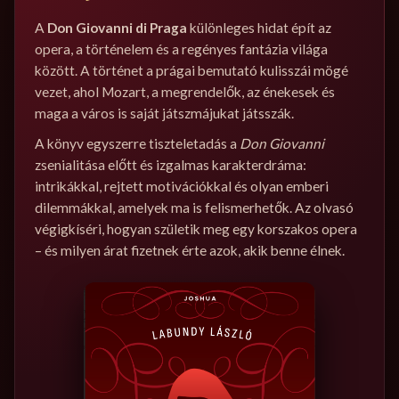
A
Don Giovanni di Praga
különleges hidat épít az
opera, a történelem és a regényes fantázia világa
között. A történet a prágai bemutató kulisszái mögé
vezet, ahol Mozart, a megrendelők, az énekesek és
maga a város is saját játszmájukat játsszák.
A könyv egyszerre tiszteletadás a
Don Giovanni
zsenialitása előtt és izgalmas karakterdráma:
intrikákkal, rejtett motivációkkal és olyan emberi
dilemmákkal, amelyek ma is felismerhetők. Az olvasó
végigkíséri, hogyan születik meg egy korszakos opera
– és milyen árat fizetnek érte azok, akik benne élnek.