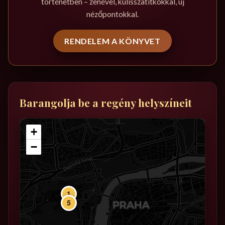
történetben – zenével, kulisszatitkokkal, új
nézőpontokkal.
RENDELEM A KÖNYVET
Barangolja be a regény helyszíneit
+
−
1
5