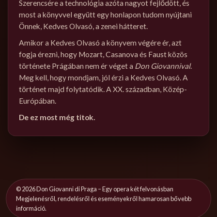
Szerencsére a technológia azóta nagyot fejlődött, és
most a könyvvel együtt egy honlapon tudom nyújtani
Önnek, Kedves Olvasó, a zenei hátteret.
Amikor a Kedves Olvasó a könyvem végére ér, azt
fogja érezni, hogy Mozart, Casanova és Faust közös
története Prágában nem ér véget a
Don Giovannival
.
Meg kell, hogy mondjam, jól érzi a Kedves Olvasó. A
történet majd folytatódik. A XX. században, Közép-
Európában.
De ez most még titok.
©
2026
Don Giovanni di Praga – Egy opera két felvonásban
Megjelenésről, rendelésről és eseményekről hamarosan bővebb
információ.