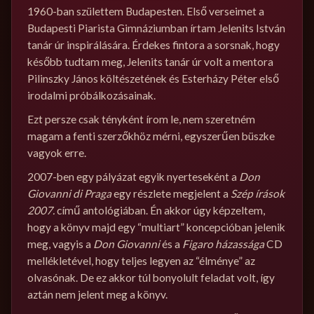
1960-ban születtem Budapesten. Első verseimet a
Budapesti Piarista Gimnáziumban írtam Jelenits István
tanár úr inspirálására. Érdekes fintora a sorsnak, hogy
később tudtam meg, Jelenits tanár úr volt a mentora
Pilinszky János költészetének és Esterházy Péter első
irodalmi próbálkozásainak.
Ezt persze csak tényként írom le, nem szeretném
magam a fenti szerzőkhöz mérni, egyszerűen büszke
vagyok erre.
2007-ben egy pályázat egyik nyerteseként a
Don
Giovanni di Praga
egy részlete megjelent a
Szép írások
2007.
című antológiában. Én akkor úgy képzeltem,
hogy a könyv majd egy “multiart” koncepcióban jelenik
meg, vagyis a
Don Giovanni
és a
Figaro házassága
CD
mellékletével, hogy teljes legyen az “élménye” az
olvasónak. De ez akkor túl bonyolult feladat volt, így
aztán nem jelent meg a könyv.