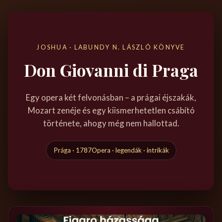
JOSHUA · LABUNDY N. LÁSZLÓ KÖNYVE
Don Giovanni di Praga
Egy opera két felvonásban – a prágai éjszakák,
Mozart zenéje és egy kiismerhetetlen csábító
története, ahogy még nem hallottad.
Prága · 1787
Opera · legendák · intrikák