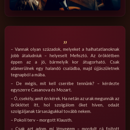
„
– Vannak olyan századok, melyeket a halhatatlanoknak
jobb átaludniuk – helyeselt Mefisztó. Az öröklétben
éppen az a jó, bármelyik kor átugorható. Csak
alámerülnek egy halandó családba, majd újjászületnek
tegnapból a mába.
– De mégis, mit kell cserébe tennünk? – kérdezte
egyszerre Casanova és Mozart.
– Ó, csekély, amit én kérek. Ha netán az urak megunnák az
öröklétet itt, hol szolgálom őket híven, odaát
szolgáljanak társaságukkal tovább nekem.
– Pokoli terv – morgott Klausth.
– Csak azt adom, mi lényegem – mordult rá fojtott