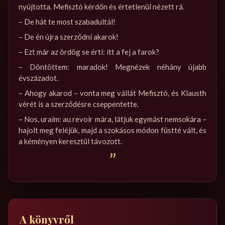
nyújtotta. Mefisztó kérdőn és értetlenül nézett rá.
– De hát te most szabadultál!
– De én újra szerződni akarok!
– Ezt már az ördög se érti: itt a fej a farok?
– Döntöttem: maradok! Megnézek néhány újabb
évszázadot.
– Ahogy akarod – vonta meg vállát Mefisztó, és Klausth
vérét is a szerződésre cseppentette.
– Nos, uraim: au revoir mára, látjuk egymást nemsokára –
hajolt meg feléjük, majd a szokásos módon füstté vált, és
a kéményen keresztül távozott.
”
A könyvről