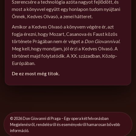
Szerencsére a technológia azóta nagyot fejlődött, és
most a könyvvel együtt egy honlapon tudom nyújtani
Önnek, Kedves Olvasó, a zenei hátteret.
Amikor a Kedves Olvasó a könyvem végére ér, azt
fogja érezni, hogy Mozart, Casanova és Faust közös
története Prágában nem ér véget a
Don Giovannival
.
Meg kell, hogy mondjam, jól érzi a Kedves Olvasó. A
történet majd folytatódik. A XX. században, Közép-
Európában.
De ez most még titok.
©
2026
Don Giovanni di Praga – Egy opera két felvonásban
Megjelenésről, rendelésről és eseményekről hamarosan bővebb
információ.