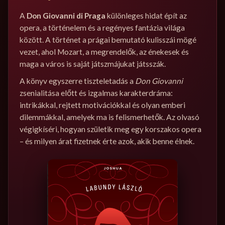
A
Don Giovanni di Praga
különleges hidat épít az
opera, a történelem és a regényes fantázia világa
között. A történet a prágai bemutató kulisszái mögé
vezet, ahol Mozart, a megrendelők, az énekesek és
maga a város is saját játszmájukat játsszák.
A könyv egyszerre tiszteletadás a
Don Giovanni
zsenialitása előtt és izgalmas karakterdráma:
intrikákkal, rejtett motivációkkal és olyan emberi
dilemmákkal, amelyek ma is felismerhetők. Az olvasó
végigkíséri, hogyan születik meg egy korszakos opera
– és milyen árat fizetnek érte azok, akik benne élnek.