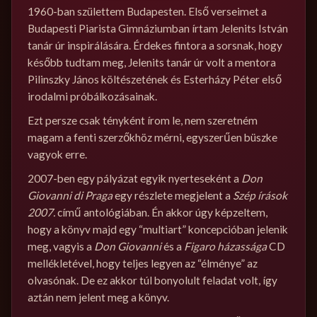
1960-ban születtem Budapesten. Első verseimet a
Budapesti Piarista Gimnáziumban írtam Jelenits István
tanár úr inspirálására. Érdekes fintora a sorsnak, hogy
később tudtam meg, Jelenits tanár úr volt a mentora
Pilinszky János költészetének és Esterházy Péter első
irodalmi próbálkozásainak.
Ezt persze csak tényként írom le, nem szeretném
magam a fenti szerzőkhöz mérni, egyszerűen büszke
vagyok erre.
2007-ben egy pályázat egyik nyerteseként a
Don
Giovanni di Praga
egy részlete megjelent a
Szép írások
2007.
című antológiában. Én akkor úgy képzeltem,
hogy a könyv majd egy “multiart” koncepcióban jelenik
meg, vagyis a
Don Giovanni
és a
Figaro házassága
CD
mellékletével, hogy teljes legyen az “élménye” az
olvasónak. De ez akkor túl bonyolult feladat volt, így
aztán nem jelent meg a könyv.