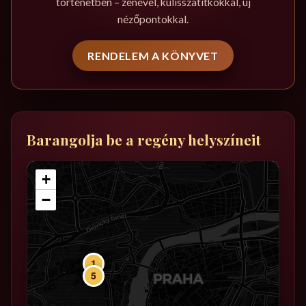
történetben – zenével, kulisszatitkokkal, új
nézőpontokkal.
RENDELEM A KÖNYVET
Barangolja be a regény helyszíneit
+
−
1
5