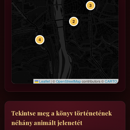
3
2
4
Leaflet
|
©
OpenStreetMap
contributors ©
CARTO
Tekintse meg a könyv történetének
néhány animált jelenetét