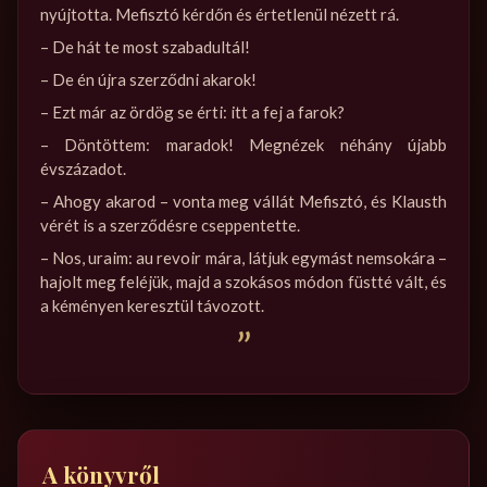
nyújtotta. Mefisztó kérdőn és értetlenül nézett rá.
– De hát te most szabadultál!
– De én újra szerződni akarok!
– Ezt már az ördög se érti: itt a fej a farok?
– Döntöttem: maradok! Megnézek néhány újabb
évszázadot.
– Ahogy akarod – vonta meg vállát Mefisztó, és Klausth
vérét is a szerződésre cseppentette.
– Nos, uraim: au revoir mára, látjuk egymást nemsokára –
hajolt meg feléjük, majd a szokásos módon füstté vált, és
a kéményen keresztül távozott.
”
A könyvről