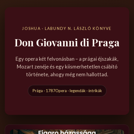
JOSHUA · LABUNDY N. LÁSZLÓ KÖNYVE
Don Giovanni di Praga
Egy opera két felvonásban – a prágai éjszakák,
Mozart zenéje és egy kiismerhetetlen csábító
története, ahogy még nem hallottad.
Prága · 1787
Opera · legendák · intrikák