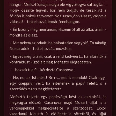
hangon Mefisztó, majd maga elé vigyorogva suttogta: –
Hogy őszinte legyek, bár nem tudják, de teszik itt a
földön is pokoli tervemet. Nos, uram, ön választ, várom a
választ! – tette hozzá immár fennhangon.
– Én bizony meg nem unom, részemről áll az alku, uram –
mondta az olasz.
– Mit nekem az odaát, ha halhatatlan vagyok? Én mindig
itt maradok – tette hozzá a muzsikus.
– Egyet még uraim, csak a rend kedvéért… ha aláírnák a
kontraktust – szólalt meg Mefisztó elégedetten.
– …hozzak tust? – kérdezte Casanova.
– Ne, ne, az Istenért! Brrrr… mit is mondok! Csak egy-
egy cseppnyi vért, ha ejtenének a papír felett, s a
szerződés máris megköttetett.
Mefisztó felvett egy papírvágó kést az asztalról, és
megvágta először Casanova, majd Mozart ujját, s a
vércseppekkel megpecsételte a szerződést. Ekkor
váratlanul Klausth is előlépett a sötétből, és ujját