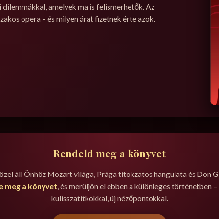
ri dilemmákkal, amelyek ma is felismerhetők. Az
zakos opera – és milyen árat fizetnek érte azok,
Rendeld meg a könyvet
közel áll Önhöz Mozart világa, Prága titokzatos hangulata és Don Gi
je meg a könyvet
, és merüljön el ebben a különleges történetben – 
kulisszatitkokkal, új nézőpontokkal.