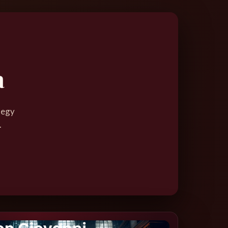
a
 egy
.