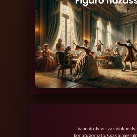
– Vannak olyan századok, melye
kor átugorható. Csak alámerüln