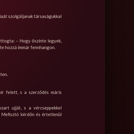
odaát szolgáljanak társaságukkal
ttogta: – Hogy őszinte legyek,
tette hozzá immár fennhangon.
ten.
r felett, s a szerződés máris
art ujját, s a vércseppekkel
. Mefisztó kérdőn és értetlenül