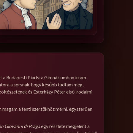
t a Budapesti Piarista Gimnáziumban írtam
 fintora a sorsnak, hogy később tudtam meg,
 költészetének és Esterházy Péter első irodalmi
ém magam a fenti szerzőkhöz mérni, egyszerűen
n Giovanni di Praga
egy részlete megjelent a