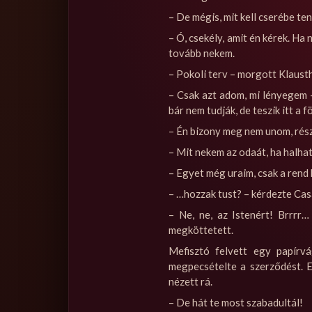
– De mégis, mit kell cserébe t
– Ó, csekély, amit én kérek. Ha
tovább nekem.
– Pokoli terv – morgott Klausth
– Csak azt adom, mi lényegem 
bár nem tudják, de teszik itt a
– Én bizony meg nem unom, része
– Mit nekem az odaát, ha halha
– Egyet még uraim, csak a rend
– …hozzak tust? – kérdezte Ca
– Ne, ne, az Istenért! Brrrr
megköttetett.
Mefisztó felvett egy papírv
megpecsételte a szerződést. Ek
nézett rá.
– De hát te most szabadultál!