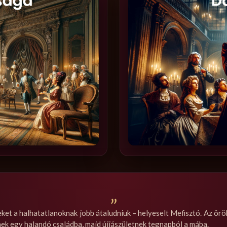
„
ket a halhatatlanoknak jobb átaludniuk – helyeselt Mefisztó. Az örök
ek egy halandó családba, majd újjászületnek tegnapból a mába.