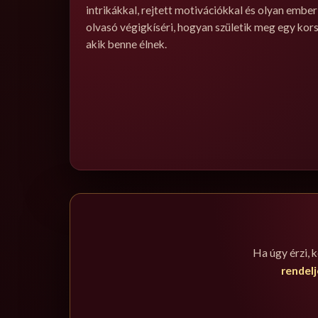
intrikákkal, rejtett motivációkkal és olyan embe
olvasó végigkíséri, hogyan születik meg egy kors
akik benne élnek.
Ha úgy érzi, 
rendel