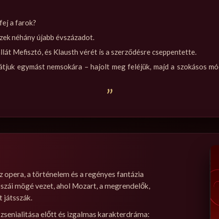
 fej a farok?
ek néhány újabb évszázadot.
lát Mefisztó, és Klausth vérét is a szerződésre cseppentette.
 látjuk egymást nemsokára – hajolt meg feléjük, majd a szokásos mó
”
z opera, a történelem és a regényes fantázia
isszái mögé vezet, ahol Mozart, a megrendelők,
 játsszák.
zsenialitása előtt és izgalmas karakterdráma: