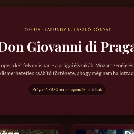
JOSHUA · LABUNDY N. LÁSZLÓ KÖNYVE
Don Giovanni di Prag
 opera két felvonásban – a prágai éjszakák, Mozart zenéje és
kiismerhetetlen csábító története, ahogy még nem hallottad
Prága · 1787
Opera · legendák · intrikák