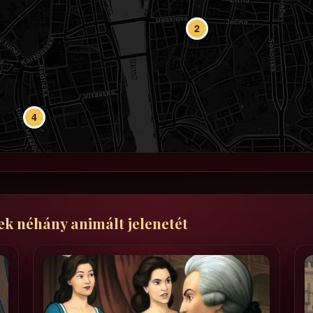
2
4
ek néhány animált jelenetét