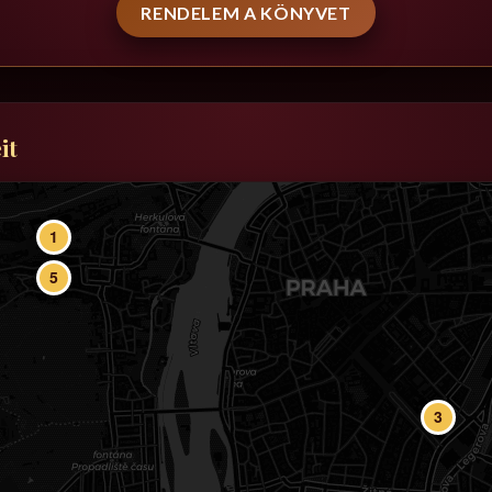
RENDELEM A KÖNYVET
it
1
5
3