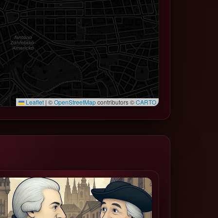
Leaflet
|
©
OpenStreetMap
contributors ©
CARTO