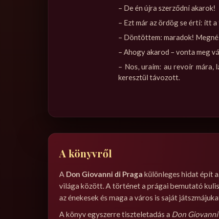
– De én újra szerződni akarok!
– Ezt már az ördög se érti: itt a
– Döntöttem: maradok! Megnéz
– Ahogy akarod – vonta meg vál
– Nos, uraim: au revoir mára,
keresztül távozott.
A könyvről
A
Don Giovanni di Praga
különleges hidat épít a
világa között. A történet a prágai bemutató kul
az énekesek és maga a város is saját játszmájukat
A könyv egyszerre tiszteletadás a
Don Giovanni