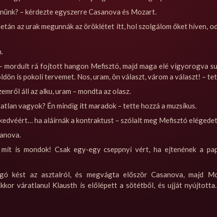
ennünk? – kérdezte egyszerre Casanova és Mozart.
 netán az urak megunnák az öröklétet itt, hol szolgálom őket híven, 
.
– mordult rá fojtott hangon Mefisztó, majd maga elé vigyorogva su
 földön is pokoli tervemet. Nos, uram, ön választ, várom a választ! – 
mről áll az alku, uram – mondta az olasz.
tatlan vagyok? Én mindig itt maradok – tette hozzá a muzsikus.
 kedvéért… ha aláírnák a kontraktust – szólalt meg Mefisztó elégedet
sanova.
… mit is mondok! Csak egy-egy cseppnyi vért, ha ejtenének a papí
ágó kést az asztalról, és megvágta először Casanova, majd Moz
kor váratlanul Klausth is előlépett a sötétből, és ujját nyújtotta