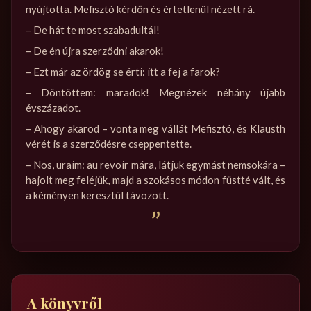
nyújtotta. Mefisztó kérdőn és értetlenül nézett rá.
– De hát te most szabadultál!
– De én újra szerződni akarok!
– Ezt már az ördög se érti: itt a fej a farok?
– Döntöttem: maradok! Megnézek néhány újabb
évszázadot.
– Ahogy akarod – vonta meg vállát Mefisztó, és Klausth
vérét is a szerződésre cseppentette.
– Nos, uraim: au revoir mára, látjuk egymást nemsokára –
hajolt meg feléjük, majd a szokásos módon füstté vált, és
a kéményen keresztül távozott.
”
A könyvről