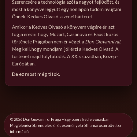
Szerencsére a technológia azóta nagyot fejlődött, és
most a könyvvel együtt egy honlapon tudom nyújtani
Önnek, Kedves Olvasó, a zenei hátteret.
Amikor a Kedves Olvasó a könyvem végére ér, azt
fogja érezni, hogy Mozart, Casanova és Faust közös
története Prágában nem ér véget a
Don Giovannival
.
Meg kell, hogy mondjam, jól érzi a Kedves Olvasó. A
történet majd folytatódik. A XX. században, Közép-
Európában.
De ez most még titok.
©
2026
Don Giovanni di Praga – Egy opera két felvonásban
Megjelenésről, rendelésről és eseményekről hamarosan bővebb
információ.