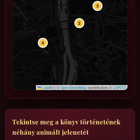
3
2
4
Leaflet
|
©
OpenStreetMap
contributors ©
CARTO
Tekintse meg a könyv történetének
néhány animált jelenetét