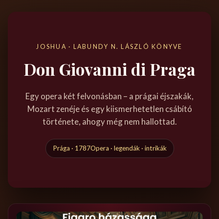
JOSHUA · LABUNDY N. LÁSZLÓ KÖNYVE
Don Giovanni di Praga
Egy opera két felvonásban – a prágai éjszakák,
Mozart zenéje és egy kiismerhetetlen csábító
története, ahogy még nem hallottad.
Prága · 1787
Opera · legendák · intrikák