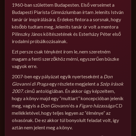
1960-ban születtem Budapesten. Első verseimet a
Budapesti Piarista Gimnáziumban írtam Jelenits István
tanár úr inspirálására. Érdekes fintora a sorsnak, hogy
később tudtam meg, Jelenits tanár úr volt a mentora
Pilinszky János költészetének és Esterházy Péter első
irodalmi próbálkozásainak.
Ezt persze csak tényként írom le, nem szeretném
magam a fenti szerzőkhöz mérni, egyszerűen büszke
vagyok erre.
2007-ben egy pályázat egyik nyerteseként a
Don
Giovanni di Praga
egy részlete megjelent a
Szép írások
2007.
című antológiában. Én akkor úgy képzeltem,
hogy a könyv majd egy “multiart” koncepcióban jelenik
meg, vagyis a
Don Giovanni
és a
Figaro házassága
CD
mellékletével, hogy teljes legyen az “élménye” az
olvasónak. De ez akkor túl bonyolult feladat volt, így
aztán nem jelent meg a könyv.