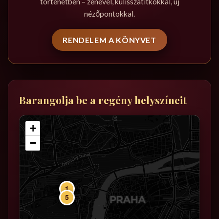
történetben – zenével, kulisszatitkokkal, új
nézőpontokkal.
RENDELEM A KÖNYVET
Barangolja be a regény helyszíneit
+
−
1
5