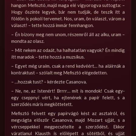
hangon Mefisztó, majd maga elé vigyorogva suttogta: –
Hogy őszinte legyek, bár nem tudják, de teszik itt a
földön is pokoli tervemet. Nos, uram, ön választ, várom a
választ! – tette hozzá immár fennhangon.
– Én bizony meg nem unom, részemről áll az alku, uram –
mondta az olasz.
– Mit nekem az odaát, ha halhatatlan vagyok? Én mindig
itt maradok – tette hozzá a muzsikus.
– Egyet még uraim, csak a rend kedvéért… ha aláírnák a
kontraktust – szólalt meg Mefisztó elégedetten.
– …hozzak tust? – kérdezte Casanova.
– Ne, ne, az Istenért! Brrrr… mit is mondok! Csak egy-
egy cseppnyi vért, ha ejtenének a papír felett, s a
szerződés máris megköttetett.
Mefisztó felvett egy papírvágó kést az asztalról, és
megvágta először Casanova, majd Mozart ujját, s a
vércseppekkel megpecsételte a szerződést. Ekkor
váratlanul Klausth is előlépett a sötétből, és ujját