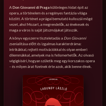
A
Don Giovanni di Praga
különleges hidat épít az
opera, a történelem és a regényes fantázia világa
között. A történet a prágai bemutató kulisszái mögé
vezet, ahol Mozart, a megrendelők, az énekesek és
maga a város is saját játszmájukat játsszák.
A könyv egyszerre tiszteletadás a
Don Giovanni
zsenialitása előtt és izgalmas karakterdráma:
intrikákkal, rejtett motivációkkal és olyan emberi
dilemmákkal, amelyek ma is felismerhetők. Az olvasó
végigkíséri, hogyan születik meg egy korszakos opera
– és milyen árat fizetnek érte azok, akik benne élnek.