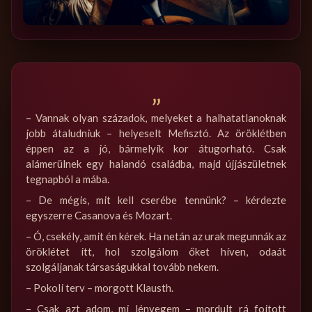
„
– Vannak olyan századok, melyeket a halhatatlanoknak
jobb átaludniuk – helyeselt Mefisztó. Az öröklétben
éppen az a jó, bármelyik kor átugorható. Csak
alámerülnek egy halandó családba, majd újjászületnek
tegnapból a mába.
– De mégis, mit kell cserébe tennünk? – kérdezte
egyszerre Casanova és Mozart.
– Ó, csekély, amit én kérek. Ha netán az urak megunnák az
öröklétet itt, hol szolgálom őket híven, odaát
szolgáljanak társaságukkal tovább nekem.
– Pokoli terv – morgott Klausth.
– Csak azt adom, mi lényegem – mordult rá fojtott