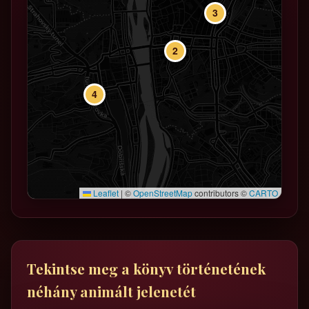
3
2
4
Leaflet
|
©
OpenStreetMap
contributors ©
CARTO
Tekintse meg a könyv történetének
néhány animált jelenetét