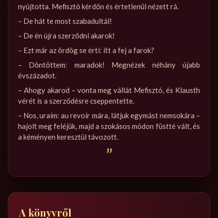
nyújtotta. Mefisztó kérdőn és értetlenül nézett rá.
– De hát te most szabadultál!
– De én újra szerződni akarok!
– Ezt már az ördög se érti: itt a fej a farok?
– Döntöttem: maradok! Megnézek néhány újabb
évszázadot.
– Ahogy akarod – vonta meg vállát Mefisztó, és Klausth
vérét is a szerződésre cseppentette.
– Nos, uraim: au revoir mára, látjuk egymást nemsokára –
hajolt meg feléjük, majd a szokásos módon füstté vált, és
a kéményen keresztül távozott.
”
A könyvről