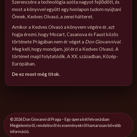
Szerencsére a technológia azóta nagyot fejlődött, és
most a könyvvel együtt egy honlapon tudom nyújtani
Önnek, Kedves Olvasó, a zenei hátteret.
Amikor a Kedves Olvasó a könyvem végére ér, azt
fogja érezni, hogy Mozart, Casanova és Faust közös
története Prágában nem ér véget a
Don Giovannival
.
Meg kell, hogy mondjam, jól érzi a Kedves Olvasó. A
történet majd folytatódik. A XX. században, Közép-
Európában.
De ez most még titok.
©
2026
Don Giovanni di Praga – Egy opera két felvonásban
Megjelenésről, rendelésről és eseményekről hamarosan bővebb
információ.