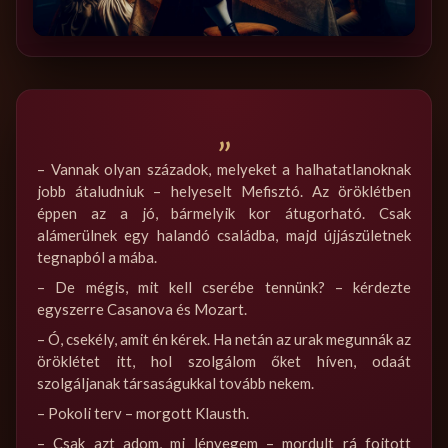
„
– Vannak olyan századok, melyeket a halhatatlanoknak
jobb átaludniuk – helyeselt Mefisztó. Az öröklétben
éppen az a jó, bármelyik kor átugorható. Csak
alámerülnek egy halandó családba, majd újjászületnek
tegnapból a mába.
– De mégis, mit kell cserébe tennünk? – kérdezte
egyszerre Casanova és Mozart.
– Ó, csekély, amit én kérek. Ha netán az urak megunnák az
öröklétet itt, hol szolgálom őket híven, odaát
szolgáljanak társaságukkal tovább nekem.
– Pokoli terv – morgott Klausth.
– Csak azt adom, mi lényegem – mordult rá fojtott