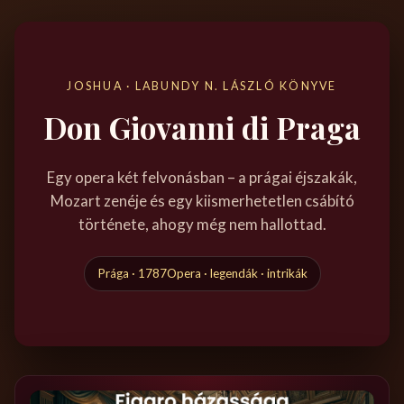
JOSHUA · LABUNDY N. LÁSZLÓ KÖNYVE
Don Giovanni di Praga
Egy opera két felvonásban – a prágai éjszakák,
Mozart zenéje és egy kiismerhetetlen csábító
története, ahogy még nem hallottad.
Prága · 1787
Opera · legendák · intrikák