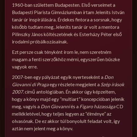
1960-ban születtem Budapesten. Első verseimet a
Budapesti Piarista Gimnáziumban írtam Jelenits István
tanár úr inspirálására. Érdekes fintora a sorsnak, hogy
később tudtam meg, Jelenits tanár úr volt a mentora
Pilinszky János költészetének és Esterházy Péter első
irodalmi próbálkozásainak.
Ezt persze csak tényként írom le, nem szeretném
magam a fenti szerzőkhöz mérni, egyszerűen büszke
vagyok erre.
2007-ben egy pályázat egyik nyerteseként a
Don
Giovanni di Praga
egy részlete megjelent a
Szép írások
2007.
című antológiában. Én akkor úgy képzeltem,
hogy a könyv majd egy “multiart” koncepcióban jelenik
meg, vagyis a
Don Giovanni
és a
Figaro házassága
CD
mellékletével, hogy teljes legyen az “élménye” az
olvasónak. De ez akkor túl bonyolult feladat volt, így
aztán nem jelent meg a könyv.