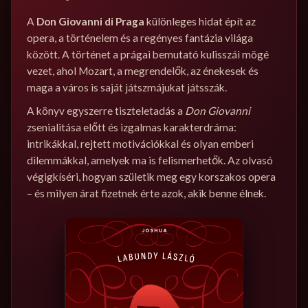
A
Don Giovanni di Praga
különleges hidat épít az
opera, a történelem és a regényes fantázia világa
között. A történet a prágai bemutató kulisszái mögé
vezet, ahol Mozart, a megrendelők, az énekesek és
maga a város is saját játszmájukat játsszák.
A könyv egyszerre tiszteletadás a
Don Giovanni
zsenialitása előtt és izgalmas karakterdráma:
intrikákkal, rejtett motivációkkal és olyan emberi
dilemmákkal, amelyek ma is felismerhetők. Az olvasó
végigkíséri, hogyan születik meg egy korszakos opera
– és milyen árat fizetnek érte azok, akik benne élnek.