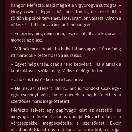
hangon Mefisztó, majd maga elé vigyorogva suttogta: –
Hogy őszinte legyek, bár nem tudják, de teszik itt a
földön is pokoli tervemet. Nos, uram, ön választ, várom a
választ! – tette hozzá immár fennhangon.
– Én bizony meg nem unom, részemről áll az alku, uram –
mondta az olasz.
– Mit nekem az odaát, ha halhatatlan vagyok? Én mindig
itt maradok – tette hozzá a muzsikus.
– Egyet még uraim, csak a rend kedvéért… ha aláírnák a
kontraktust – szólalt meg Mefisztó elégedetten.
– …hozzak tust? – kérdezte Casanova.
– Ne, ne, az Istenért! Brrrr… mit is mondok! Csak egy-
egy cseppnyi vért, ha ejtenének a papír felett, s a
szerződés máris megköttetett.
Mefisztó felvett egy papírvágó kést az asztalról, és
megvágta először Casanova, majd Mozart ujját, s a
vércseppekkel megpecsételte a szerződést. Ekkor
váratlanul Klausth is előlépett a sötétből, és ujját