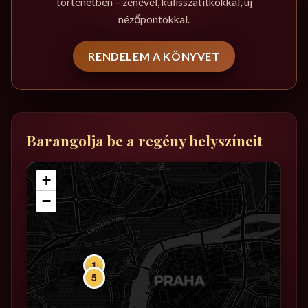
történetben – zenével, kulisszatitkokkal, új
nézőpontokkal.
RENDELEM A KÖNYVET
Barangolja be a regény helyszíneit
+
−
1
5